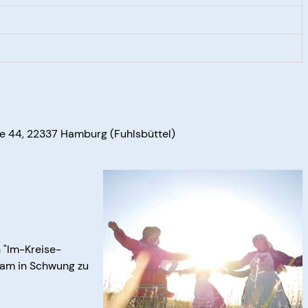
Mitmachen
Gitarreng
Folkloretanz
Bläserchor 
e 44,
22337 Hamburg
(Fuhlsbüttel)
n "Im-Kreise-
nsam in Schwung zu