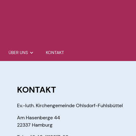
ÜBER UNS
KONTAKT
sik
KGR
e
KONTAKT
r
Ev.-luth. Kirchengemeinde Ohlsdorf-Fuhlsbüttel
. Marien
Am Hasenberge 44
richt & -führungen
22337 Hamburg
ff
 re:choir