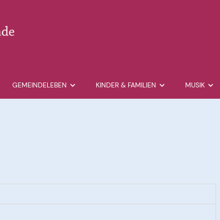
GEMEINDELEBEN
KINDER & FAMILIEN
MUSIK
te
Spirituelles
Familienkirche
Kirchenmu
Konfirmation
Krippenkirche
Kinderchör
Konfi & Jugend
Wüstenkinder
Jugendcho
ttesdienst
Ältere Generation
Kinderferienkirche
Kantorei St
Marienmärktchen
Eltern-Kind-Gruppe
Orgelunter
Besuchsdienst
Stattgeschwister - Alleinerziehendentre
Projektchor